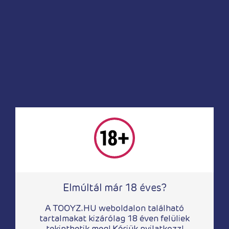
MEGNÉZEM
Ugrás fel
Oldalak
Nőknek
Elmúltál már 18 éves?
Férfiaknak
Nektek
A TOOYZ.HU weboldalon található
Drogéria
tartalmakat kizárólag 18 éven felüliek
tekinthetik meg! Kérjük nyilatkozz!
Party kellékek