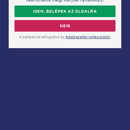
Összes termék
IGEN, BELÉPEK AZ OLDALRA
Akciók %
Blog
NEM
A belépéssel elfogadod az
Adatkezelési tájékoztatót
.
Webáruház infó
Kapcsolat
Fizetés és szállítás
Általános Szerződési Feltételek
Elállás a szerződéstől
Adatkezelési tájékoztató
Impresszum
Gyakran ismételt kérdések
Cookie beállítások
Kedvelt kategóriák