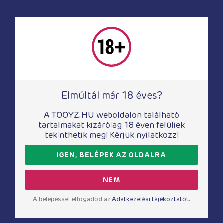
nyújthatnak.
Menstruáció idejére is számos terméket kínálunk.
Kínálatunkban több magas minőségű, személyre
szabott, környezetbarát termék található, amelyek a
menstruáció kifejezetten érzékeny időszakát teszik
könnyebbé.
Elmúltál már 18 éves?
A TOOYZ.HU weboldalon található
tartalmakat kizárólag 18 éven felüliek
tekinthetik meg! Kérjük nyilatkozz!
Ugrás fel
IGEN, BELÉPEK AZ OLDALRA
NEM
Oldalak
A belépéssel elfogadod az
Adatkezelési tájékoztatót
.
Nőknek