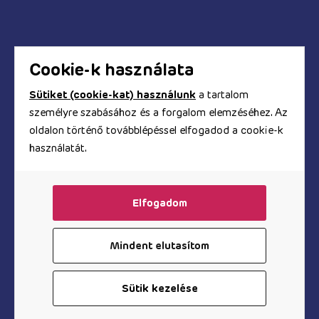
Biztonságos a bankkártyás fizetés?
Hogyan kapom meg a számlát?
Cookie-k használata
Sütiket (cookie-kat) használunk
a tartalom
személyre szabásához és a forgalom elemzéséhez. Az
© Copyright 2017 - 2026. TOOYZ.HU
oldalon történő továbblépéssel elfogadod a cookie-k
szexshop webáruház
használatát.
A honlapon található képeket és szövegeket és minden
egyéb információt szerzői jogok védik, azok
felhasználása engedélyköteles.
Elfogadom
Mindent elutasítom
Vibrátor az Árukeresőn
Sütik kezelése