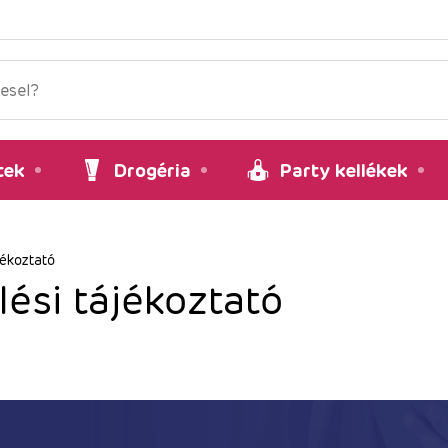
tek
Drogéria
Party kellékek
jékoztató
ési tájékoztató