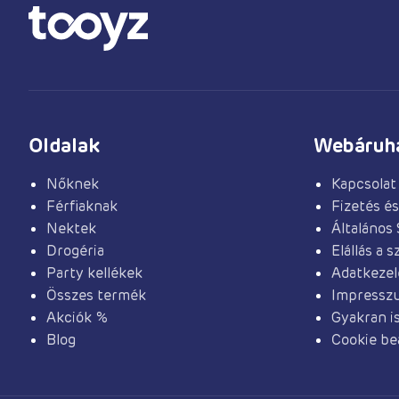
Oldalak
Webáruhá
Nőknek
Kapcsolat
Férfiaknak
Fizetés és
Nektek
Általános 
Drogéria
Elállás a 
Party kellékek
Adatkezel
Összes termék
Impressz
Akciók %
Gyakran i
Blog
Cookie beá