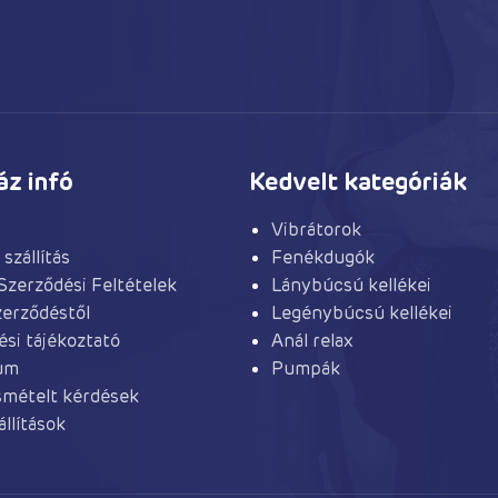
z infó
Kedvelt kategóriák
Vibrátorok
 szállítás
Fenékdugók
Szerződési Feltételek
Lánybúcsú kellékei
szerződéstől
Legénybúcsú kellékei
ési tájékoztató
Anál relax
um
Pumpák
smételt kérdések
llítások