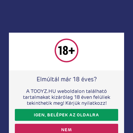
Masszírozók
Masszírozók
Rocks-Off NIYA 1
Rocks-Off NIYA 2
16 870
Ft
14 220
Ft
Elmúltál már 18 éves?
A TOOYZ.HU weboldalon található
tartalmakat kizárólag 18 éven felüliek
tekinthetik meg! Kérjük nyilatkozz!
IGEN, BELÉPEK AZ OLDALRA
Masszírozók
Masszírozók
NEM