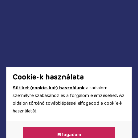
Kédések és válaszok
Mikor fog megérkezni a megrendelt termék?
Hogyan tudok fizetni a webáruházban?
Biztonságos a bankkártyás fizetés?
Hogyan kapom meg a számlát?
Cookie-k használata
Sütiket (cookie-kat) használunk
a tartalom
személyre szabásához és a forgalom elemzéséhez. Az
© Copyright 2017 - 2026. TOOYZ.HU
oldalon történő továbblépéssel elfogadod a cookie-k
szexshop webáruház
használatát.
A honlapon található képeket és szövegeket és minden
egyéb információt szerzői jogok védik, azok
felhasználása engedélyköteles.
Elfogadom