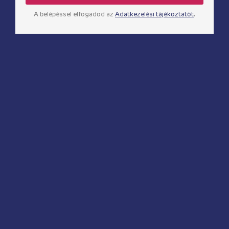
Rocks-Off NIYA 3
Rocks-Off NIYA 4
A belépéssel elfogadod az
Adatkezelési tájékoztatót
.
12 130
Ft
13 170
Ft
Masszírozók
Rocks-Off NIYA 5
Masszírozók
Sugar Pop – Bliss – Pink
19 760
Ft
14 750
Ft