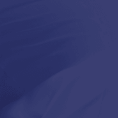
Kédések és válaszok
Mikor fog megérkezni a megrendelt
termék?
Hogyan tudok fizetni a webáruházban?
Biztonságos a bankkártyás fizetés?
Hogyan kapom meg a számlát?
 fenntartva!
ogok védik,