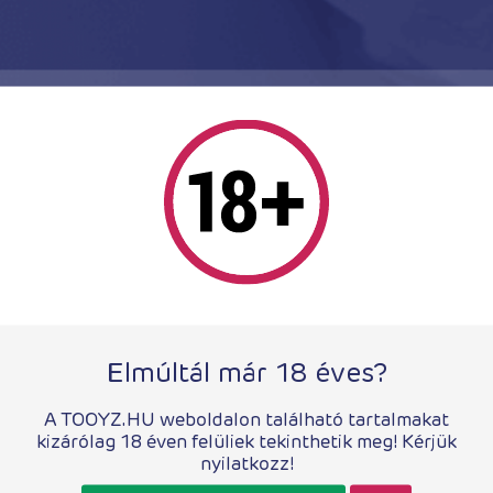
4 660
Ft
Elmúltál már 18 éves?
Vegyesbázisú síkosítók
pjur®Power síkosító 150 ml
A TOOYZ.HU weboldalon található tartalmakat
kizárólag 18 éven felüliek tekinthetik meg! Kérjük
nyilatkozz!
esbázisú síkosítók
5 730
Ft
peciális síkosító- 100 ml