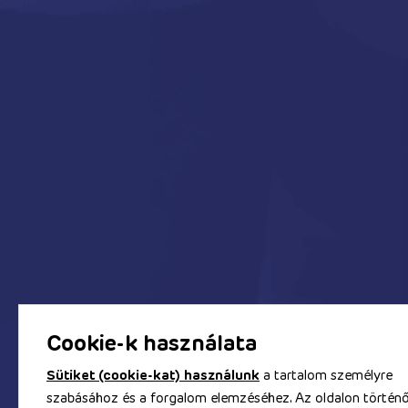
Oldalak
Webáruhá
Nőknek
Kapcsolat
Férfiaknak
Fizetés és
Nektek
Általános 
Drogéria
Elállás a 
Party kellékek
Adatkezel
Összes termék
Impressz
Akciók %
Gyakran i
Blog
Cookie beá
© Copyrigh
Cookie-k használata
A honlapon
Sütiket (cookie-kat) használunk
a tartalom személyre
szabásához és a forgalom elemzéséhez. Az oldalon történ