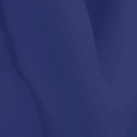
tek
Drogéria
Party kellékek
Drogéria
/
Vegyesbázisú síkosítók
sbázisú síkosítók
lálat megjelenítve