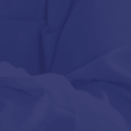
ázisú síkosítók
 Anal Tube Pack 100ml
 910
Ft