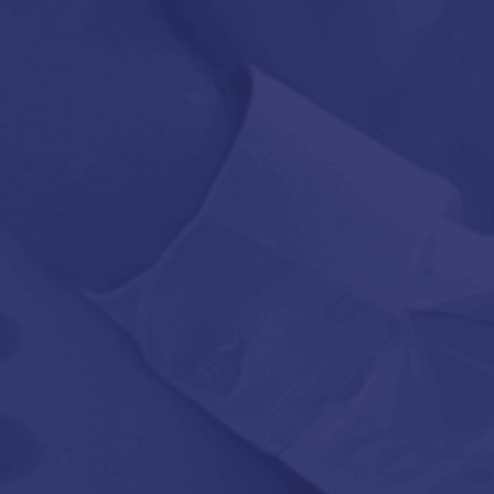
Vegyesb
Lubrificant Hot
2
Vegyesbázisú síkosítók
r Anal Vegyes bázisú síkosító 200 ml