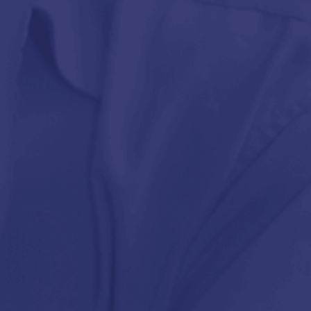
Kezdőlap
Újdonságok
Kosár
Kapcsolat
BELÉPÉS
0
Ft
0
Összes termék
Akciók %
Blog