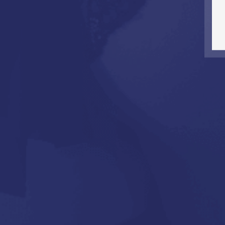
A síkosító egy 
hidratáló hatá