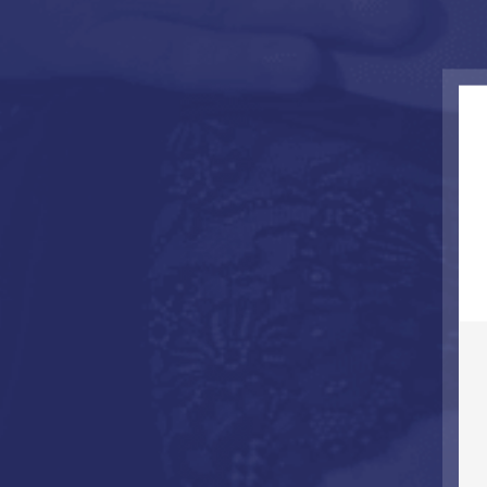
Vegy
pjur® CULT s