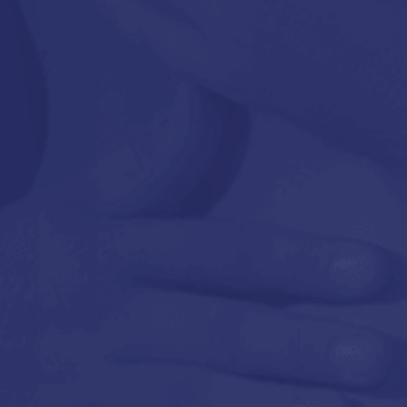
Intt
(1)
Pjur
(3)
Hybride Powe