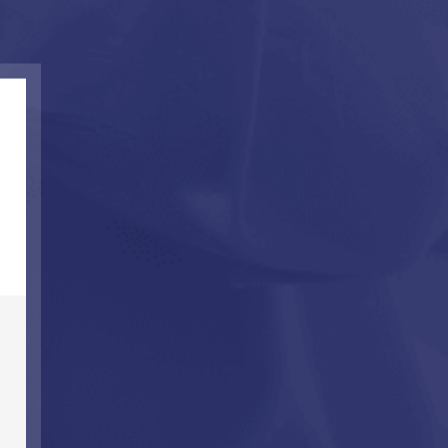
Vegyesbázisú síkosítók
pjur®Power síkosító 500 ml
9 760
Ft