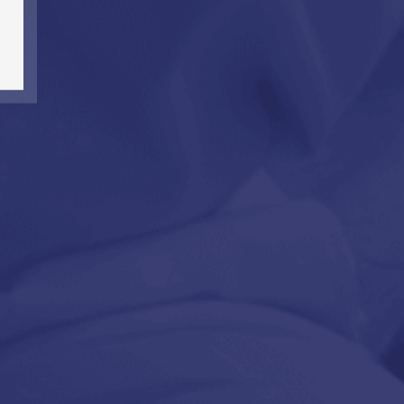
kényelmesebbé teszi a száraz pillanatokat. Síkosítóink
tenzívebbé és egyúttal kényelmesebbé is válik.
Ugrás fel