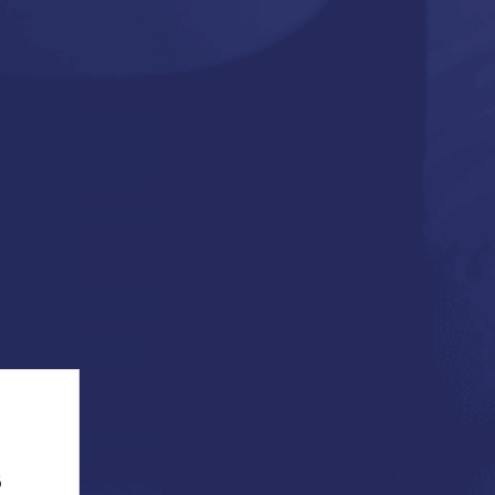
z infó
Kedvelt kategóriák
Vibrátorok
 szállítás
Fenékdugók
Szerződési Feltételek
Lánybúcsú kellékei
szerződéstől
Legénybúcsú kellékei
ési tájékoztató
Anál relax
um
Pumpák
smételt kérdések
llítások
t 2017 - 2026. TOOYZ.HU szexshop webáruház
| Minden jog
 található képeket és szövegeket és minden egyéb információt szerzői j
azok felhasználása engedélyköteles.
ő