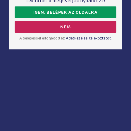
tekinthetik meg! Kérjük nyilatkozz!
Party kellékek
Összes termék
IGEN, BELÉPEK AZ OLDALRA
Akciók %
Blog
NEM
A belépéssel elfogadod az
Adatkezelési tájékoztatót
.
Webáruház infó
Kapcsolat
Fizetés és szállítás
Általános Szerződési Feltételek
Elállás a szerződéstől
Adatkezelési tájékoztató
Impresszum
Gyakran ismételt kérdések
Cookie beállítások
Kedvelt kategóriák