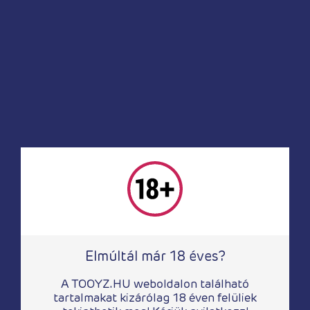
A honlapon található képeket és szövegeket és
minden egyéb információt szerzői jogok védik,
azok felhasználása engedélyköteles.
Ugrás fel
Oldalak
Nőknek
Elmúltál már 18 éves?
Férfiaknak
Nektek
A TOOYZ.HU weboldalon található
Drogéria
tartalmakat kizárólag 18 éven felüliek