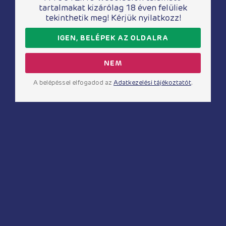
tartalmakat kizárólag 18 éven felüliek
tekinthetik meg! Kérjük nyilatkozz!
IGEN, BELÉPEK AZ OLDALRA
NEM
A belépéssel elfogadod az
Adatkezelési tájékoztatót
.
Péniszgyűrűk
Power Ring – Gladiator péniszgyűrű