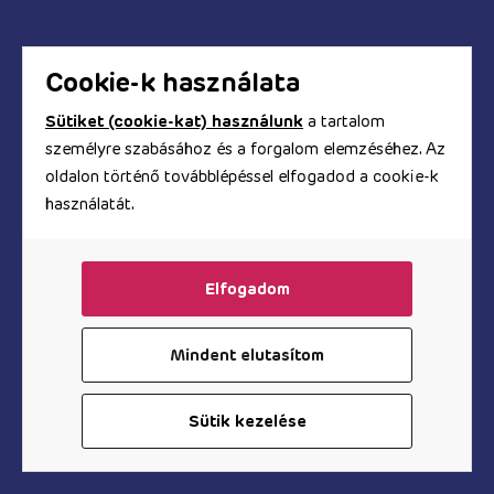
Cookie-k használata
Sütiket (cookie-kat) használunk
a tartalom
személyre szabásához és a forgalom elemzéséhez. Az
oldalon történő továbblépéssel elfogadod a cookie-k
használatát.
Elfogadom
Mindent elutasítom
Péniszgyűrűk
Vibrant Adornment & Sleeve Kit
Sütik kezelése
5 380
Ft