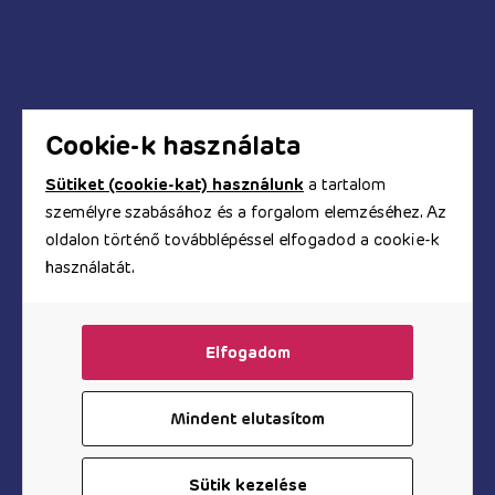
Hogyan tudok fizetni a webáruházban?
Biztonságos a bankkártyás fizetés?
Hogyan kapom meg a számlát?
Cookie-k használata
Sütiket (cookie-kat) használunk
a tartalom
személyre szabásához és a forgalom elemzéséhez. Az
© Copyright 2017 - 2026. TOOYZ.HU
oldalon történő továbblépéssel elfogadod a cookie-k
szexshop webáruház
használatát.
A honlapon található képeket és szövegeket és minden
egyéb információt szerzői jogok védik, azok
felhasználása engedélyköteles.
Elfogadom
Mindent elutasítom
Vibrátor az Árukeresőn
Sütik kezelése