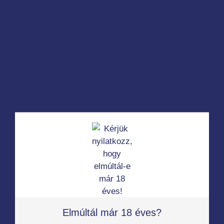
Vágyfokozók
Erekta prompt für den Mann, 13 ml
5 920
Ft
Elmúltál már 18 éves?