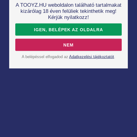
A TOOYZ.HU weboldalon található tartalmakat
kizárólag 18 éven felüliek tekinthetik meg!
Kérjük nyilatkozz!
IGEN, BELÉPEK AZ OLDALRA
NEM
Vágyfokozók
A belépéssel elfogadod az
Adatkezelési tájékoztatót
.
Erekta prompt für die Frau, 13 ml
5 920
Ft