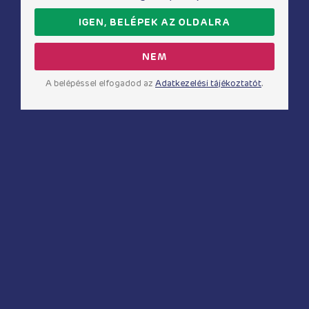
IGEN, BELÉPEK AZ OLDALRA
NEM
A belépéssel elfogadod az
Adatkezelési tájékoztatót
.
Testdíszek
Obsessive A747 cuffs black
6 130
Ft