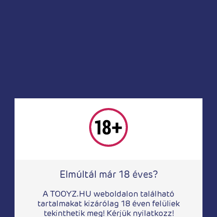
3 850
Ft
Elmúltál már 18 éves?
Testdíszek
Obsessive A746 cuffs black
A TOOYZ.HU weboldalon található
tartalmakat kizárólag 18 éven felüliek
tekinthetik meg! Kérjük nyilatkozz!
5 990
Ft