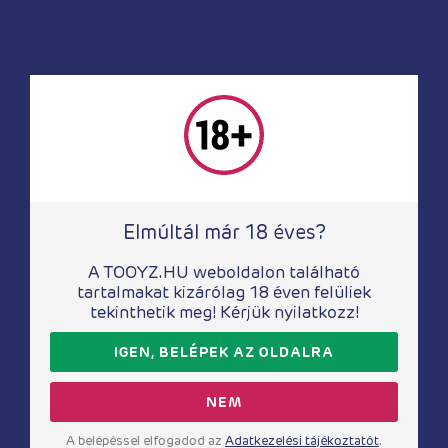
Óvszerek
Óvszerek
MANIX SKYN
AMOR YOUNG
Original óvszer
óvszer 3 db-os
10db-os
Elmúltál már 18 éves?
900
Ft
5 800
Ft
A TOOYZ.HU weboldalon található
tartalmakat kizárólag 18 éven felüliek
tekinthetik meg! Kérjük nyilatkozz!
IGEN, BELÉPEK AZ OLDALRA
NEM
A belépéssel elfogadod az
Adatkezelési tájékoztatót
.