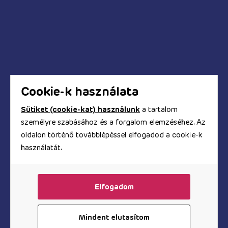
Mikor fog megérkezni a megrendelt termék?
Hogyan tudok fizetni a webáruházban?
Biztonságos a bankkártyás fizetés?
Hogyan kapom meg a számlát?
Cookie-k használata
Sütiket (cookie-kat) használunk
a tartalom
© Copyright 2017 - 2026. TOOYZ.HU
személyre szabásához és a forgalom elemzéséhez. Az
szexshop webáruház
oldalon történő továbblépéssel elfogadod a cookie-k
használatát.
A honlapon található képeket és szövegeket és minden
egyéb információt szerzői jogok védik, azok
felhasználása engedélyköteles.
Elfogadom
Mindent elutasítom
Vibrátor az Árukeresőn