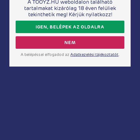
A TOOYZ.HU weboldalon található
tartalmakat kizárólag 18 éven felüliek
tekinthetik meg! Kérjük nyilatkozz!
Késleltető termékek
Késleltető termékek
IGEN, BELÉPEK AZ OLDALRA
pjur® med PRO-
HOT késleltető
LONG késleltető
krém 50ml
spray – 20 ml
NEM
5 390
Ft
5 520
Ft
A belépéssel elfogadod az
Adatkezelési tájékoztatót
.
Késleltető termékek
Késleltető termékek