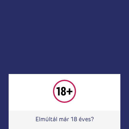
Késleltető termékek
Késleltető termékek
Black Stone
pjur Superhero
késleltető spray
koncentrált
férfiaknak 15 ml
késleltető szérum
20 ml
4 750
Ft
6 870
Ft
Elmúltál már 18 éves?