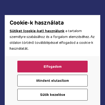
Biztonságos a bankkártyás fizetés?
Hogyan kapom meg a számlát?
Cookie-k használata
Sütiket (cookie-kat) használunk
a tartalom
© Copyright 2017 - 2026. TOOYZ.HU
személyre szabásához és a forgalom elemzéséhez. Az
szexshop webáruház
oldalon történő továbblépéssel elfogadod a cookie-k
használatát.
A honlapon található képeket és szövegeket és minden
egyéb információt szerzői jogok védik, azok
felhasználása engedélyköteles.
Elfogadom
Mindent elutasítom
Vibrátor az Árukeresőn
Sütik kezelése