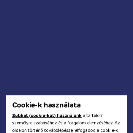
Legénybúcsú kellékei
Anál relax
Pumpák
Kédések és válaszok
Mikor fog megérkezni a megrendelt termék?
Hogyan tudok fizetni a webáruházban?
Biztonságos a bankkártyás fizetés?
Hogyan kapom meg a számlát?
Cookie-k használata
Sütiket (cookie-kat) használunk
a tartalom
© Copyright 2017 - 2026. TOOYZ.HU
személyre szabásához és a forgalom elemzéséhez. Az
szexshop webáruház
oldalon történő továbblépéssel elfogadod a cookie-k