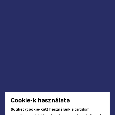
Fenékdugók
Lánybúcsú kellékei
Legénybúcsú kellékei
Anál relax
Pumpák
Kédések és válaszok
Mikor fog megérkezni a megrendelt termék?
Hogyan tudok fizetni a webáruházban?
Biztonságos a bankkártyás fizetés?
Hogyan kapom meg a számlát?
Cookie-k használata
Sütiket (cookie-kat) használunk
a tartalom