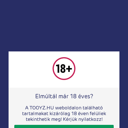
Intim higiénia
Intim higiénia
Feel Good
Soft Tampons 10
Menstrual Cup Lilla
darabos, normál
3 730
Ft
5 270
Ft
Elmúltál már 18 éves?
A TOOYZ.HU weboldalon található
Intim higiénia
Intim higiénia
tartalmakat kizárólag 18 éven felüliek
Bathmate Trim
X-I CAN pénisz
tekinthetik meg! Kérjük nyilatkozz!
elektromos borotva
melegítő gél 40 ml