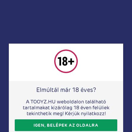
fekete XL
szalaggal S/L
6 620
Ft
4 630
Ft
Elmúltál már 18 éves?
Boxer, férfi alsó
Boxer, férfi alsó
A TOOYZ.HU weboldalon található
Férfi tanga fehér
Férfi tanga fekete
tartalmakat kizárólag 18 éven felüliek
S/M
S/L
tekinthetik meg! Kérjük nyilatkozz!
7 600
Ft
3 420
Ft
IGEN, BELÉPEK AZ OLDALRA