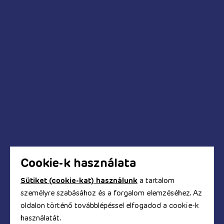
Anál relax
Pumpák
Kédések és válaszok
Mikor fog megérkezni a megrendelt termék?
Hogyan tudok fizetni a webáruházban?
Biztonságos a bankkártyás fizetés?
Hogyan kapom meg a számlát?
Cookie-k használata
Sütiket (cookie-kat) használunk
a tartalom
személyre szabásához és a forgalom elemzéséhez. Az
© Copyright 2017 - 2026. TOOYZ.HU
oldalon történő továbblépéssel elfogadod a cookie-k
szexshop webáruház
használatát.