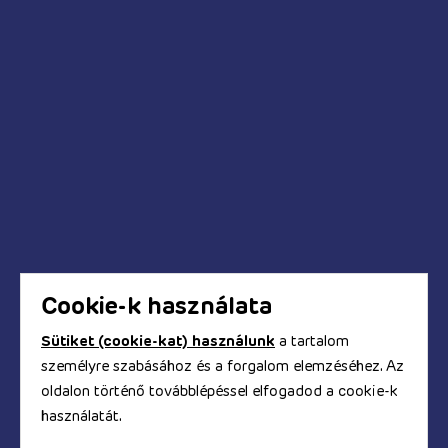
Pumpák
Kédések és válaszok
Mikor fog megérkezni a megrendelt termék?
Hogyan tudok fizetni a webáruházban?
Biztonságos a bankkártyás fizetés?
Hogyan kapom meg a számlát?
Cookie-k használata
Sütiket (cookie-kat) használunk
a tartalom
személyre szabásához és a forgalom elemzéséhez. Az
© Copyright 2017 - 2026. TOOYZ.HU
oldalon történő továbblépéssel elfogadod a cookie-k
szexshop webáruház
használatát.
A honlapon található képeket és szövegeket és minden