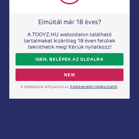
Elmúltál már 18 éves?
A TOOYZ.HU weboldalon található
tartalmakat kizárólag 18 éven felüliek
tekinthetik meg! Kérjük nyilatkozz!
IGEN, BELÉPEK AZ OLDALRA
NEM
Masszírozók
Realisztikus vibrátorok
A belépéssel elfogadod az
Adatkezelési tájékoztatót
.
Sugar Pop – Bliss –
JELLY vibrátor –
Pink
levendula
14 750
Ft
6 770
Ft