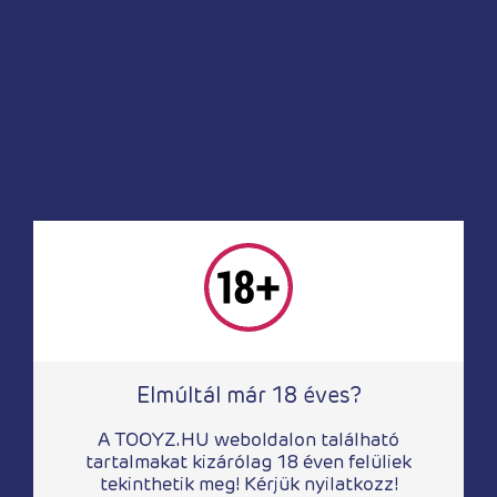
Intim higiénia
Intim higiénia
Soft Tampons 50
Feel Good
darabos, mini
Menstrual Cup Lilla
17 150
Ft
3 730
Ft
Elmúltál már 18 éves?
A TOOYZ.HU weboldalon található
tartalmakat kizárólag 18 éven felüliek
Intim higiénia
Anál relax
tekinthetik meg! Kérjük nyilatkozz!
Soft Tampons 10
EROS Action