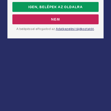
darabos, normál
nyugtató női
análspray 30ml
IGEN, BELÉPEK AZ OLDALRA
5 270
Ft
4 570
Ft
NEM
A belépéssel elfogadod az
Adatkezelési tájékoztatót
.
Anál relax
Intim higiénia
ERO BY HOT Back
Soft Tampons 10
Side krém 50ml
darabos, mini
4 530
Ft
5 270
Ft