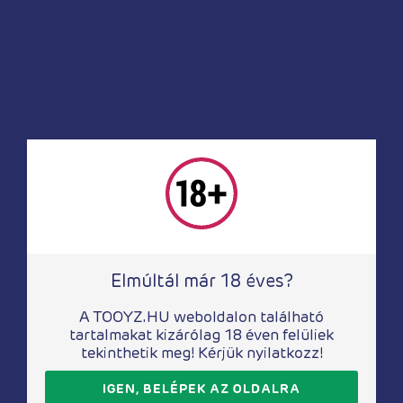
Ugrás fel
Oldalak
Nőknek
Férfiaknak
Nektek
Elmúltál már 18 éves?
Drogéria
Party kellékek
A TOOYZ.HU weboldalon található
Összes termék
tartalmakat kizárólag 18 éven felüliek
Akciók %
tekinthetik meg! Kérjük nyilatkozz!
Blog
IGEN, BELÉPEK AZ OLDALRA