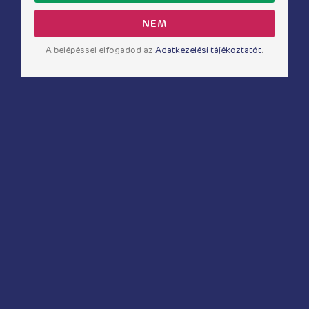
Webáruház infó
NEM
A belépéssel elfogadod az
Adatkezelési tájékoztatót
.
Kapcsolat
Fizetés és szállítás
Általános Szerződési Feltételek
Elállás a szerződéstől
Adatkezelési tájékoztató
Impresszum
Gyakran ismételt kérdések
Cookie beállítások
Kedvelt kategóriák
Vibrátorok
Fenékdugók
Lánybúcsú kellékei