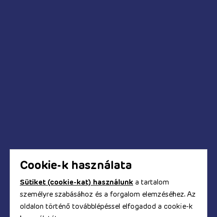
Legénybúcsú kellékei
Anál relax
Pumpák
Kédések és válaszok
Mikor fog megérkezni a megrendelt termék?
Hogyan tudok fizetni a webáruházban?
Biztonságos a bankkártyás fizetés?
Hogyan kapom meg a számlát?
Cookie-k használata
Sütiket (cookie-kat) használunk
a tartalom
személyre szabásához és a forgalom elemzéséhez. Az
© Copyright 2017 - 2026. TOOYZ.HU
oldalon történő továbblépéssel elfogadod a cookie-k
szexshop webáruház