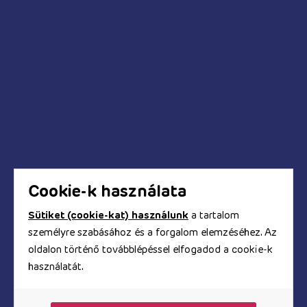
Kédések és válaszok
Mikor fog megérkezni a megrendelt termék?
Hogyan tudok fizetni a webáruházban?
Biztonságos a bankkártyás fizetés?
Hogyan kapom meg a számlát?
Cookie-k használata
Sütiket (cookie-kat) használunk
a tartalom
személyre szabásához és a forgalom elemzéséhez. Az
© Copyright 2017 - 2026. TOOYZ.HU
oldalon történő továbblépéssel elfogadod a cookie-k
szexshop webáruház
használatát.
A honlapon található képeket és szövegeket és minden
egyéb információt szerzői jogok védik, azok
felhasználása engedélyköteles.