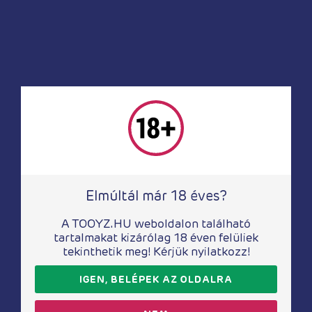
PVC ágyneműk
SexMAX WetGAMES lepedő – piros 180 x 220
cm
7 820
Ft
Elmúltál már 18 éves?
A TOOYZ.HU weboldalon található
tartalmakat kizárólag 18 éven felüliek
tekinthetik meg! Kérjük nyilatkozz!
IGEN, BELÉPEK AZ OLDALRA