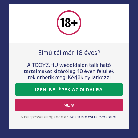
Elmúltál már 18 éves?
A TOOYZ.HU weboldalon található
tartalmakat kizárólag 18 éven felüliek
tekinthetik meg! Kérjük nyilatkozz!
IGEN, BELÉPEK AZ OLDALRA
NEM
A belépéssel elfogadod az
Adatkezelési tájékoztatót
.
Szettek
Totally For U – Display + Testers Classy