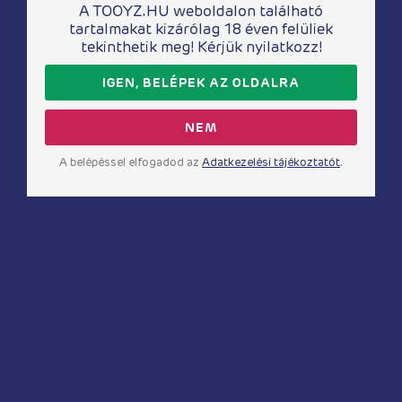
A TOOYZ.HU weboldalon található
tartalmakat kizárólag 18 éven felüliek
tekinthetik meg! Kérjük nyilatkozz!
IGEN, BELÉPEK AZ OLDALRA
Anál relax
Késleltető termékek
Pjur Back Door Anál
HOT késleltető
NEM
szérum 20 ml
spray 50ml
6 930
Ft
5 100
Ft
A belépéssel elfogadod az
Adatkezelési tájékoztatót
.