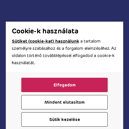
Biztonságos a bankkártyás fizetés?
Hogyan kapom meg a számlát?
Cookie-k használata
Sütiket (cookie-kat) használunk
a tartalom
© Copyright 2017 - 2026. TOOYZ.HU
személyre szabásához és a forgalom elemzéséhez. Az
szexshop webáruház
oldalon történő továbblépéssel elfogadod a cookie-k
használatát.
A honlapon található képeket és szövegeket és minden
egyéb információt szerzői jogok védik, azok
felhasználása engedélyköteles.
Elfogadom
Mindent elutasítom
Vibrátor az Árukeresőn
Sütik kezelése
CONTROL 7 ml
KOSÁRBA TESZEM