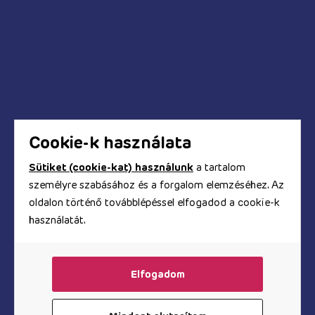
Mikor fog megérkezni a megrendelt termék?
Hogyan tudok fizetni a webáruházban?
Biztonságos a bankkártyás fizetés?
Hogyan kapom meg a számlát?
Cookie-k használata
Sütiket (cookie-kat) használunk
a tartalom
személyre szabásához és a forgalom elemzéséhez. Az
© Copyright 2017 - 2026. TOOYZ.HU
oldalon történő továbblépéssel elfogadod a cookie-k
szexshop webáruház
használatát.
A honlapon található képeket és szövegeket és minden
egyéb információt szerzői jogok védik, azok
felhasználása engedélyköteles.
Elfogadom