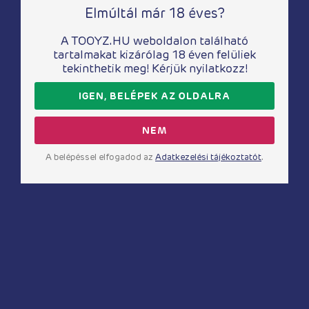
Elmúltál már 18 éves?
A TOOYZ.HU weboldalon található
tartalmakat kizárólag 18 éven felüliek
tekinthetik meg! Kérjük nyilatkozz!
Kötények
Kötények
ÁLOM FÉRFI
MR. FITNESS
IGEN, BELÉPEK AZ OLDALRA
kötény
kötény
5 880
Ft
5 530
Ft
NEM
MEGNÉZEM
MEGNÉZEM
MEGNÉZEM
MEGNÉZEM
MEGNÉZEM
MEGNÉZEM
A belépéssel elfogadod az
Adatkezelési tájékoztatót
.
Ugrás fel