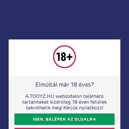
8 010
Ft
16 290
Ft
Elmúltál már 18 éves?
Boxer, férfi alsó
Boxer, férfi alsó
Férfi tanga fekete
Férfi párducmintás
A TOOYZ.HU weboldalon található
M
tanga S/L
tartalmakat kizárólag 18 éven felüliek
tekinthetik meg! Kérjük nyilatkozz!
6 480
Ft
4 740
Ft
IGEN, BELÉPEK AZ OLDALRA