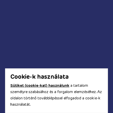
Pumpák
Kédések és válaszok
Mikor fog megérkezni a megrendelt termék?
Hogyan tudok fizetni a webáruházban?
Biztonságos a bankkártyás fizetés?
Hogyan kapom meg a számlát?
Cookie-k használata
Sütiket (cookie-kat) használunk
a tartalom
© Copyright 2017 - 2026. TOOYZ.HU
személyre szabásához és a forgalom elemzéséhez. Az
szexshop webáruház
oldalon történő továbblépéssel elfogadod a cookie-k
használatát.
A honlapon található képeket és szövegeket és minden