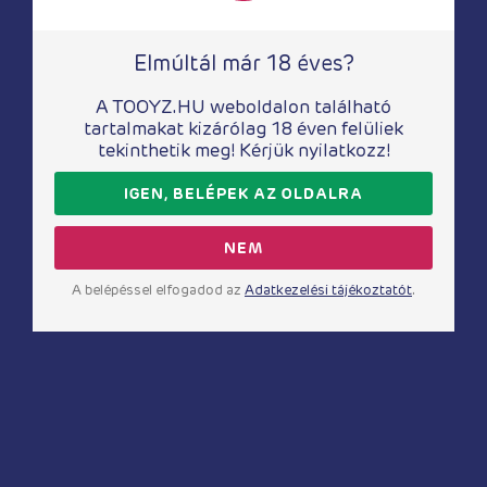
Elmúltál már 18 éves?
A TOOYZ.HU weboldalon található
tartalmakat kizárólag 18 éven felüliek
tekinthetik meg! Kérjük nyilatkozz!
IGEN, BELÉPEK AZ OLDALRA
NEM
Intim higiénia
Intim higiénia
A belépéssel elfogadod az
Adatkezelési tájékoztatót
.
Fun Cup Explore
HOT Intimate
menstruációs
szőrtelenítő krém
kehely szett
100 ml
7 770
Ft
4 900
Ft