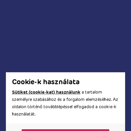
Kédések és válaszok
Mikor fog megérkezni a megrendelt termék?
Hogyan tudok fizetni a webáruházban?
Biztonságos a bankkártyás fizetés?
Hogyan kapom meg a számlát?
Cookie-k használata
Sütiket (cookie-kat) használunk
a tartalom
személyre szabásához és a forgalom elemzéséhez. Az
© Copyright 2017 - 2026. TOOYZ.HU
oldalon történő továbblépéssel elfogadod a cookie-k
szexshop webáruház
használatát.
A honlapon található képeket és szövegeket és minden
egyéb információt szerzői jogok védik, azok
felhasználása engedélyköteles.