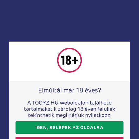
5 380
Ft
3 140
Ft
Elmúltál már 18 éves?
Péniszgyűrűk
Péniszgyűrűk
Lust 3 black
Péniszgyűrű lila
A TOOYZ.HU weboldalon található
golyóval
tartalmakat kizárólag 18 éven felüliek
tekinthetik meg! Kérjük nyilatkozz!
2 930
Ft
2 290
Ft
IGEN, BELÉPEK AZ OLDALRA