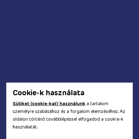
Pumpák
Kédések és válaszok
Mikor fog megérkezni a megrendelt termék?
Hogyan tudok fizetni a webáruházban?
Biztonságos a bankkártyás fizetés?
Hogyan kapom meg a számlát?
Cookie-k használata
Sütiket (cookie-kat) használunk
a tartalom
személyre szabásához és a forgalom elemzéséhez. Az
© Copyright 2017 - 2026. TOOYZ.HU
oldalon történő továbblépéssel elfogadod a cookie-k
szexshop webáruház
használatát.
A honlapon található képeket és szövegeket és minden
egyéb információt szerzői jogok védik, azok